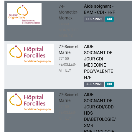
Aide soignant -
74-
Monnetier-
EAM - CDI - H/F
Mornex
15-07-2026
CDI
74560
MONNETIER-
MORNEX
AIDE
77-Seine et
Marne
SOIGNANT DE
JOUR CDI
77150
FEROLLES-
MEDECINE
ATTILLY
POLYVALENTE
H/F
30-07-2026
CDI
AIDE
77-Seine et
Marne
SOIGNANT DE
JOUR CDI/CDD
77150
FEROLLES-
HDS
ATTILLY
DIABETOLOGIE/
SMR
PNEUMOLOGIE