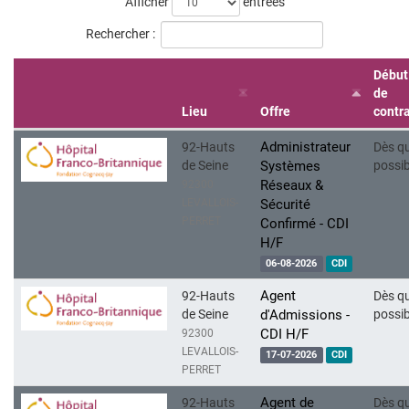
Afficher
entrées
Rechercher :
Début
de
Lieu
Offre
contr
Administrateur
92-Hauts
Dès q
de Seine
Systèmes
possib
Réseaux &
92300
LEVALLOIS-
Sécurité
PERRET
Confirmé - CDI
H/F
06-08-2026
CDI
Agent
92-Hauts
Dès q
de Seine
d'Admissions -
possib
CDI H/F
92300
LEVALLOIS-
17-07-2026
CDI
PERRET
Agent de
92-Hauts
Dès q