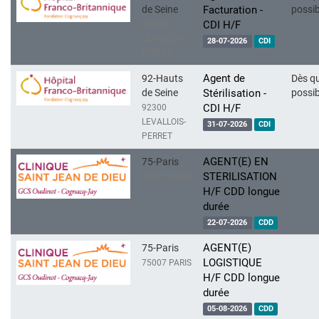
de Seine
Facturation -
possib
CDI H/F
92300
LEVALLOIS-
28-07-2026
CDI
PERRET
Agent de
92-Hauts
Dès q
de Seine
Stérilisation -
possib
CDI H/F
92300
LEVALLOIS-
31-07-2026
CDI
PERRET
AGENT(E) EN
75-Paris
STERILISATION
75007 PARIS
H/F CDD longue
durée
22-07-2026
CDD
AGENT(E)
75-Paris
LOGISTIQUE
75007 PARIS
H/F CDD longue
durée
05-08-2026
CDD